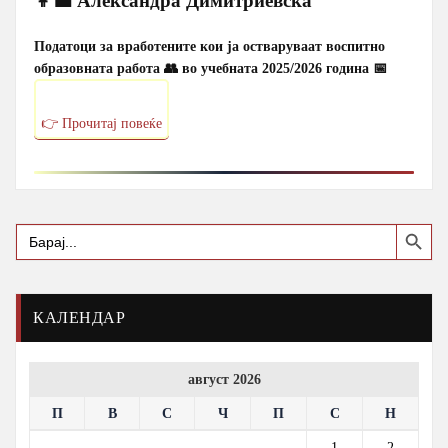
👩‍💼 Александра Димитриевска
Податоци за вработените кои ја остваруваат воспитно
образовната работа 👥
во учебната 2025/2026 година 📅
👉 Прочитај повеќе
Search Button
Search
for:
КАЛЕНДАР
август 2026
П
В
С
Ч
П
С
Н
1
2