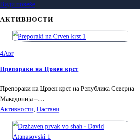
Види повеќе
АКТИВНОСТИ
4
Авг
Препораки на Црвен крст
Препораки на Црвен крст на Република Северна
Македонија –…
Активности
,
Настани