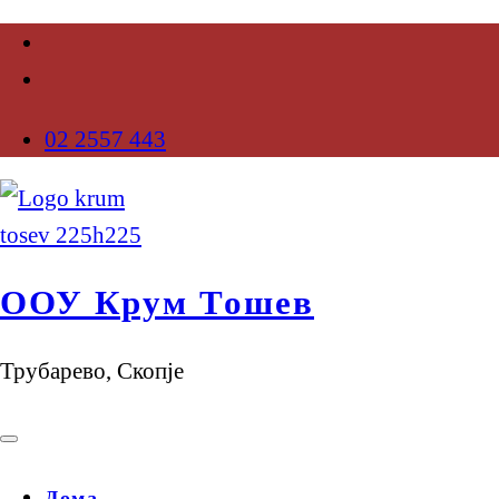
02 2557 443
ООУ Крум Тошев
Трубарево, Скопје
Дома