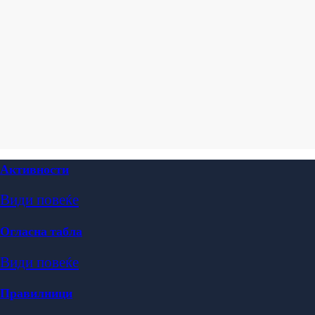
Активности
Види повеќе
Огласна табла
Види повеќе
Правилници