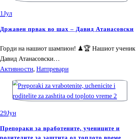
1
Јул
Државен првак во шах – Давид Атанасовски
Горди на нашиот шампион! ♟🏆 Нашиот ученик
Давид Атанасовски…
Активности
,
Натпревари
29
Јун
Препораки за вработените, учениците и
родителите за заштита од топлото време