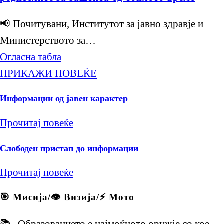
📢 Почитувани, Институтот за јавно здравје и
Министерството за…
Огласна табла
ПРИКАЖИ ПОВЕЌЕ
Информации од јавен карактер
Прочитај повеќе
Слободен пристап до информации
Прочитај повеќе
🎯 Мисија/👁️ Визија/⚡ Мото
📚 „Образованието е најмоќното оружје со кое