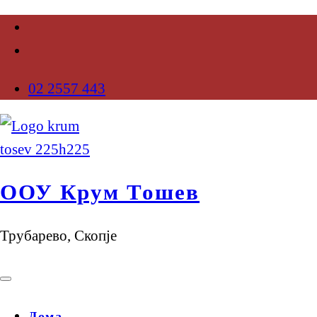
02 2557 443
ООУ Крум Тошев
Трубарево, Скопје
Дома