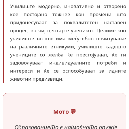
Училиште модерно, иновативно и отворено
кое постојано тежнее кон промени што
придонесуваат за поквалитетен наставен
процес, во чиј центар е ученикот. Целиме кон
училиште во кое има меѓусебно почитување
на различните етникуми, училиште кадешто
учениците со желба ќе престојуваат, ќе ги
задоволуваат индивидуалните потреби и
интереси и ќе се оспособуваат за идните
животни предизвици.
Мото 💬
„Образованието е најмоќното оружје