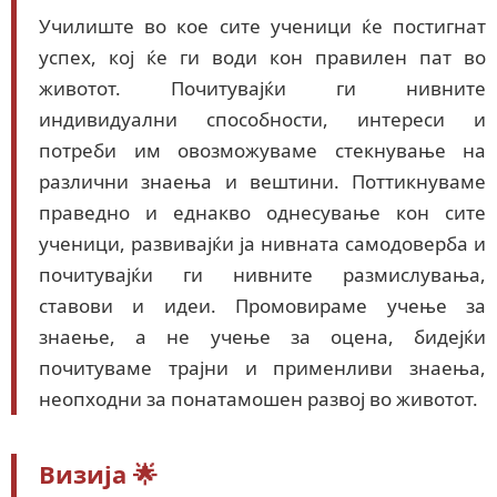
Училиште во кое сите ученици ќе постигнат
успех, кој ќе ги води кон правилен пат во
животот. Почитувајќи ги нивните
индивидуални способности, интереси и
потреби им овозможуваме стекнување на
различни знаења и вештини. Поттикнуваме
праведно и еднакво однесување кон сите
ученици, развивајќи ја нивната самодоверба и
почитувајќи ги нивните размислувања,
ставови и идеи. Промовираме учење за
знаење, а не учење за оцена, бидејќи
почитуваме трајни и применливи знаења,
неопходни за понатамошен развој во животот.
Визија 🌟