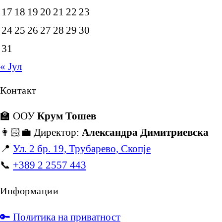
17
18
19
20
21
22
23
24
25
26
27
28
29
30
31
« Јул
Контакт
🏫 ООУ
Крум Тошев
👩🏻‍💼 Директор:
Александра Димитриевска
📍
Ул. 2 бр. 19, Трубарево, Скопје
📞
+389 2 2557 443
Информации
🔑 Политика на приватност