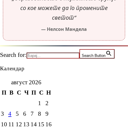
со кое можете да го промените
светот“
— Нелсон Мандела
Search for:
Search Button
Календар
август 2026
П
В
С
Ч
П
С
Н
1
2
3
4
5
6
7
8
9
10
11
12
13
14
15
16