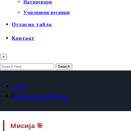
Натпревари
Училишни весници
Огласна табла
Контакт
×
Search
Дома
Мисија/Визија/Мото
Мисија 🎯