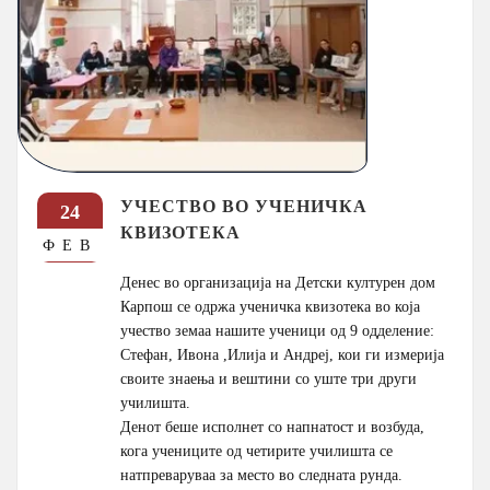
УЧЕСТВО ВО УЧЕНИЧКА
24
КВИЗОТЕКА
ФЕВ
Денес во организација на Детски културен дом
Карпош се одржа ученичка квизотека во која
учество земаа нашите ученици од 9 одделение:
Стефан, Ивона ,Илија и Андреј, кои ги измерија
своите знаења и вештини со уште три други
училишта.
Денот беше исполнет со напнатост и возбуда,
кога учениците од четирите училишта се
натпреваруваа за место во следната рунда.