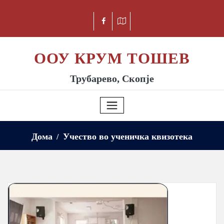
ООУ КРУМ ТОШЕВ
Трубарево, Скопје
Дома
Учество во ученичка квизотека