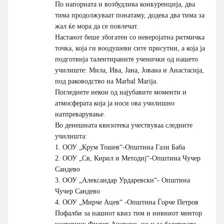
По напорната и возбудлива конкуренција, два
тима продолжуваат понатаму, додека два тима за
жал ќе мора да се повлечат.
Настанот беше збогатен со неверојатна ритмичка
точка, која ги воодушеви сите присутни, а која ја
подготвија талентираните ученички од нашето
училиште: Мила, Ива, Јана, Јована и Анастасија,
под раководство на Marbal Marija.
Погледнете некои од најубавите моменти и
атмосферата која ја носи ова училишно
натпреварување.
Во денешната квизотека учествуваа следните
училишта:
1. ООУ „Крум Тошев“-Општина Гази Баба
2. ООУ „Св, Кирил и Методиј“-Општина Чучер
Сандево
3. ООУ „Александар Урдаревски“- Општина
Чучер Сандево
4. ООУ „Мирче Ацев“ -Општина Ѓорче Петров
Пофалби за нашиот квиз тим и нивниот ментор
наставник Филип Ацевски, но и за балетската