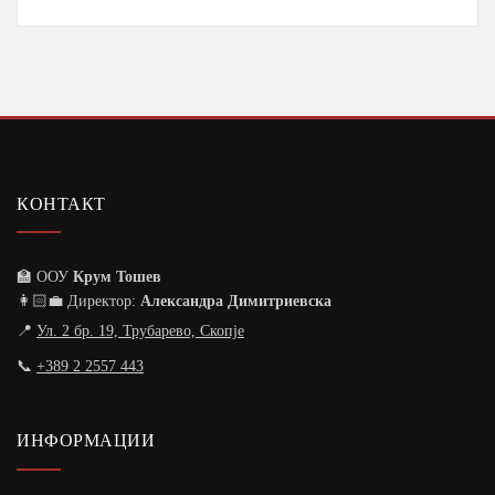
КОНТАКТ
🏫 ООУ
Крум Тошев
👩🏻‍💼 Директор:
Александра Димитриевска
📍
Ул. 2 бр. 19, Трубарево, Скопје
📞
+389 2 2557 443
ИНФОРМАЦИИ