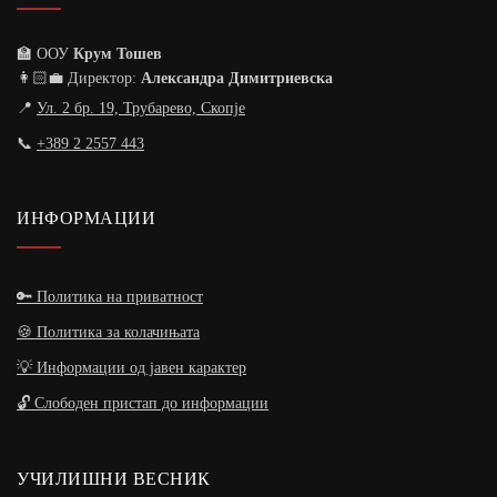
🏫 ООУ
Крум Тошев
👩🏻‍💼 Директор:
Александра Димитриевска
📍
Ул. 2 бр. 19, Трубарево, Скопје
📞
+389 2 2557 443
ИНФОРМАЦИИ
🔑 Политика на приватност
🍪 Политика за колачињата
💡 Информации од јавен карактер
🔓 Слободен пристап до информации
УЧИЛИШНИ ВЕСНИК