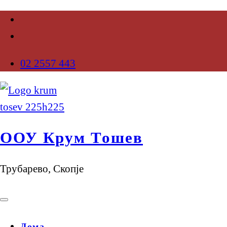
02 2557 443
ООУ Крум Тошев
Трубарево, Скопје
Дома