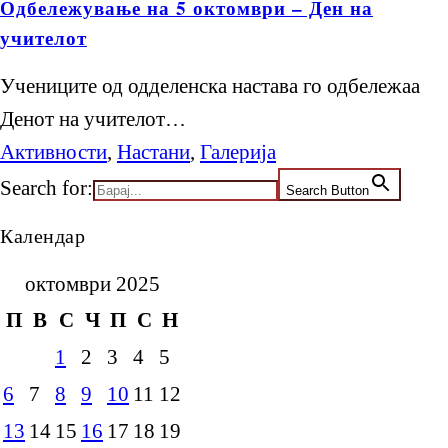
Одбележување на 5 октомври – Ден на
учителот
Учениците од одделенска настава го одбележаа
Денот на учителот…
Активности
,
Настани
,
Галерија
Search for:
Search Button
Календар
октомври 2025
П
В
С
Ч
П
С
Н
1
2
3
4
5
6
7
8
9
10
11
12
13
14
15
16
17
18
19