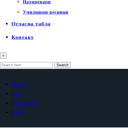
Натпревари
Училишни весници
Огласна табла
Контакт
×
Search
Дома
06
октомври
2025