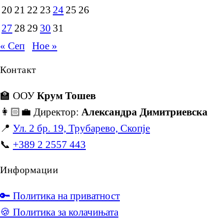
20
21
22
23
24
25
26
27
28
29
30
31
« Сеп
Ное »
Контакт
🏫 ООУ
Крум Тошев
👩🏻‍💼 Директор:
Александра Димитриевска
📍
Ул. 2 бр. 19, Трубарево, Скопје
📞
+389 2 2557 443
Информации
🔑 Политика на приватност
🍪 Политика за колачињата