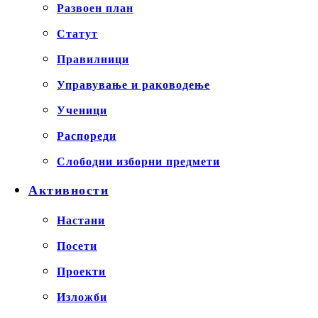
Развоен план
Статут
Правилници
Управување и раководење
Ученици
Распореди
Слободни изборни предмети
Активности
Настани
Посети
Проекти
Изложби