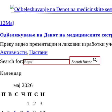
12
Мај
Одбележување на Денот на медицинските сест
Преку видео презентации и ликовни изработки у
Активности
,
Настани
Search for:
Search Button
Календар
мај 2026
П
В
С
Ч
П
С
Н
1
2
3