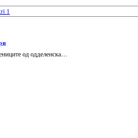
ри
чениците од одделенска…