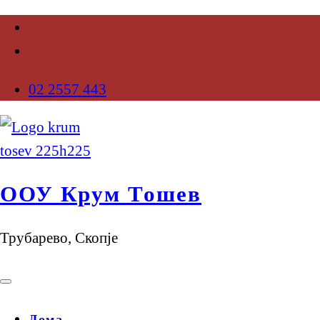
02 2557 443
ООУ Крум Тошев
Трубарево, Скопје
Дома