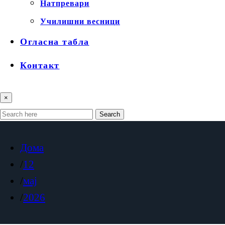
Натпревари
Училишни весници
Огласна табла
Контакт
×
Search
Дома
12
мај
2026