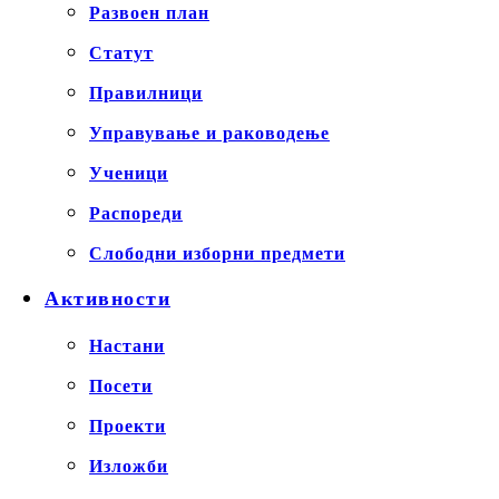
Развоен план
Статут
Правилници
Управување и раководење
Ученици
Распореди
Слободни изборни предмети
Активности
Настани
Посети
Проекти
Изложби