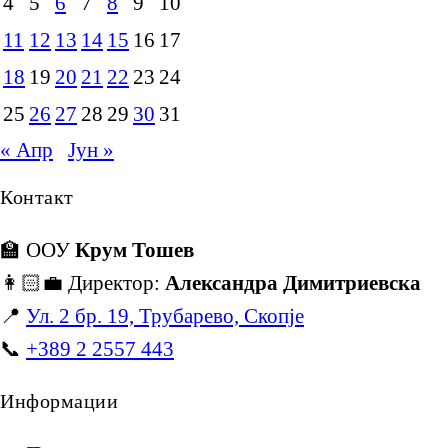
4
5
6
7
8
9
10
11
12
13
14
15
16
17
18
19
20
21
22
23
24
25
26
27
28
29
30
31
« Апр
Јун »
Контакт
🏫 ООУ
Крум Тошев
👩🏻‍💼 Директор:
Александра Димитриевска
📍
Ул. 2 бр. 19, Трубарево, Скопје
📞
+389 2 2557 443
Информации