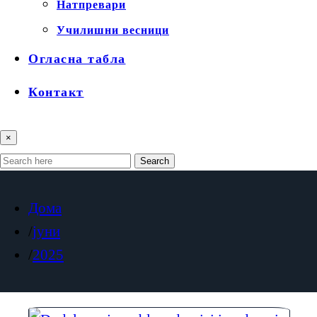
Натпревари
Училишни весници
Огласна табла
Контакт
×
Search
Дома
јуни
2025