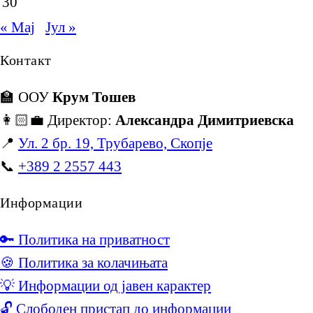
30
« Мај
Јул »
Контакт
🏫 ООУ
Крум Тошев
👩🏻‍💼 Директор:
Александра Димитриевска
📍
Ул. 2 бр. 19, Трубарево, Скопје
📞
+389 2 2557 443
Информации
🔑 Политика на приватност
🍪 Политика за колачињата
💡 Информации од јавен карактер
🔓 Слободен пристап до информации