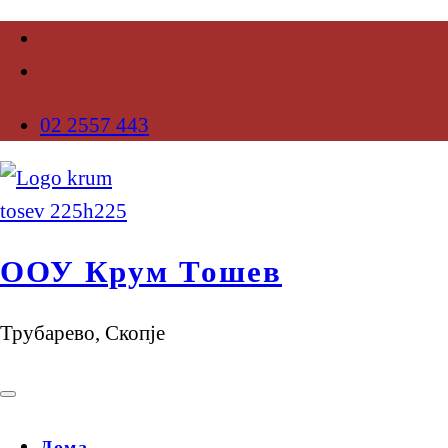
02 2557 443
ООУ Крум Тошев
Трубарево, Скопје
Дома