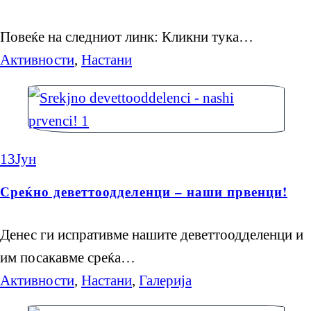
Повеќе на следниот линк: Кликни тука…
Активности
,
Настани
13
Јун
Среќно деветтоодделенци – наши првенци!
Денес ги испративме нашите деветтоодделенци и
им посакавме среќа…
Активности
,
Настани
,
Галерија