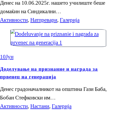
Денес на 10.06.2025г. нашето училиште беше
домаќин на Синдикални…
Активности
,
Натпревари
,
Галерија
10
Јун
Доделување на признание и награда за
првенец на генерација
Денес градоначалникот на општина Гази Баба,
Бобан Стефковски им…
Активности
,
Настани
,
Галерија