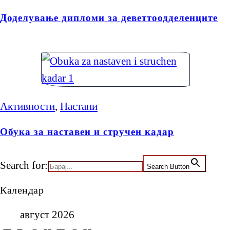
Доделување дипломи за деветтоодделенците
Активности
,
Настани
Обука за наставен и стручен кадар
Search for:
Search Button
Календар
август 2026