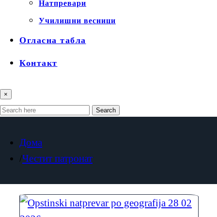
Натпревари
Училишни весници
Огласна табла
Контакт
×
Search
Дома
Честит патронат