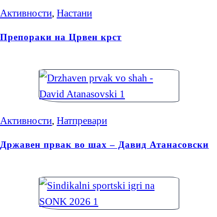
Активности
,
Настани
Препораки на Црвен крст
Активности
,
Натпревари
Државен првак во шах – Давид Атанасовски