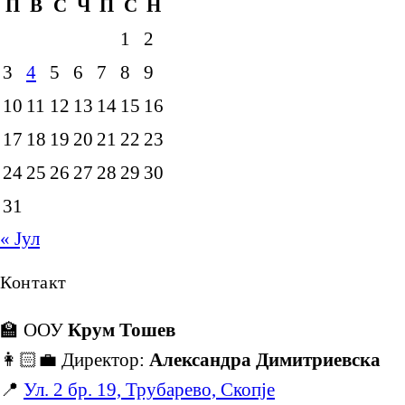
П
В
С
Ч
П
С
Н
1
2
3
4
5
6
7
8
9
10
11
12
13
14
15
16
17
18
19
20
21
22
23
24
25
26
27
28
29
30
31
« Јул
Контакт
🏫 ООУ
Крум Тошев
👩🏻‍💼 Директор:
Александра Димитриевска
📍
Ул. 2 бр. 19, Трубарево, Скопје