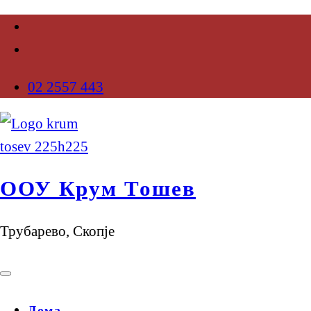
02 2557 443
ООУ Крум Тошев
Трубарево, Скопје
Дома