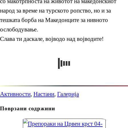
со макотрпноста на животот на македонскиот
народ за време на турското ропство, но и за
тешката борба на Македонците за нивното
ослободување.
Слава ти даскале, војводо над војводите!
Активности
,
Настани
,
Галерија
Поврзани содржини