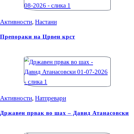
Активности
,
Настани
Препораки на Црвен крст
Активности
,
Натпревари
Државен првак во шах – Давид Атанасовски