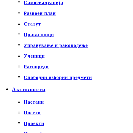
Самоевалуација
Развоен план
Статут
Правилници
Управување и раководење
Ученици
Распореди
Слободни изборни предмети
Активности
Настани
Посети
Проекти