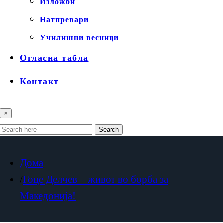
Изложби
Натпревари
Училишни весници
Огласна табла
Контакт
×
Search
Дома
Гоце Делчев – живот во борба за
Македонија!