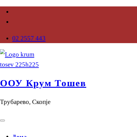
02 2557 443
ООУ Крум Тошев
Трубарево, Скопје
Дома