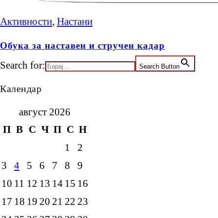
Активности
,
Настани
Обука за наставен и стручен кадар
Search for:
Search Button
Календар
август 2026
П
В
С
Ч
П
С
Н
1
2
3
4
5
6
7
8
9
10
11
12
13
14
15
16
17
18
19
20
21
22
23