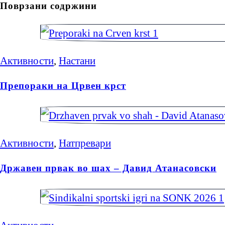
Поврзани содржини
Активности
,
Настани
Препораки на Црвен крст
Активности
,
Натпревари
Државен првак во шах – Давид Атанасовски