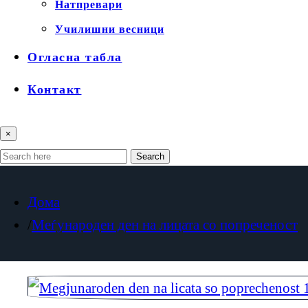
Натпревари
Училишни весници
Огласна табла
Контакт
×
Search
Дома
Меѓународен ден на лицата со попреченост