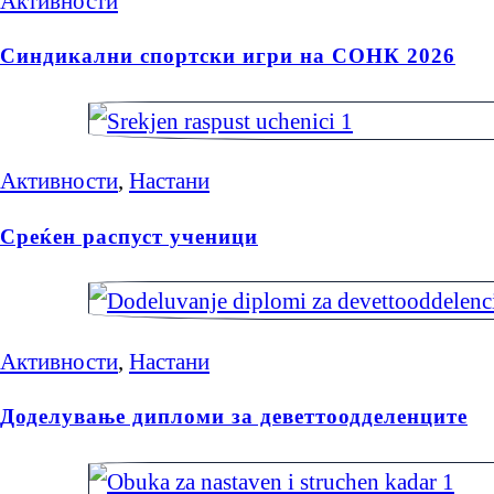
Активности
Синдикални спортски игри на СОНК 2026
Активности
,
Настани
Среќен распуст ученици
Активности
,
Настани
Доделување дипломи за деветтоодделенците