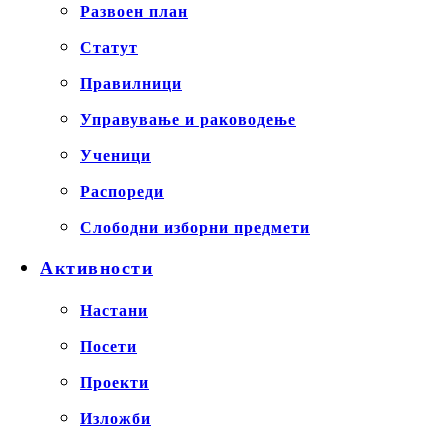
Развоен план
Статут
Правилници
Управување и раководење
Ученици
Распореди
Слободни изборни предмети
Активности
Настани
Посети
Проекти
Изложби