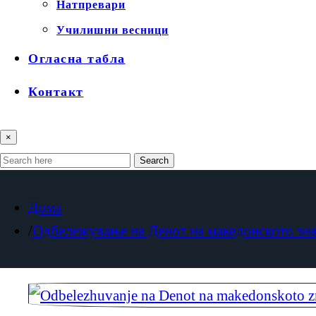
Натпревари
Училишни весници
Огласна табла
Контакт
×
Search
Дома
Одбележување на Денот на македонското зн