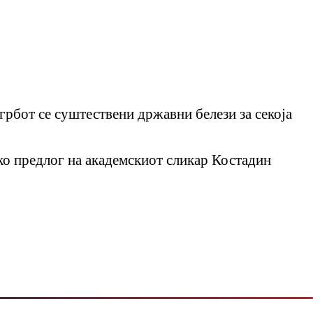
 грбот се суштествени државни белези за секоја
ако предлог на академскиот сликар Костадин