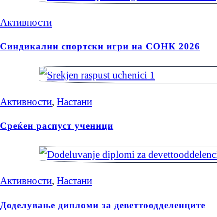
Активности
Синдикални спортски игри на СОНК 2026
Активности
,
Настани
Среќен распуст ученици
Активности
,
Настани
Доделување дипломи за деветтоодделенците