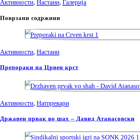
Активности
,
Настани
,
Галерија
Поврзани содржини
Активности
,
Настани
Препораки на Црвен крст
Активности
,
Натпревари
Државен првак во шах – Давид Атанасовски