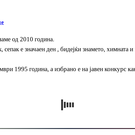
ме
наме од 2010 година.
 сепак е значаен ден , бидејќи знамето, химната и
мври 1995 година, а избрано е на јавен конкурс к