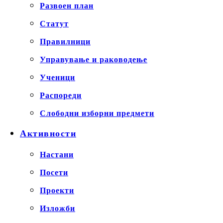
Развоен план
Статут
Правилници
Управување и раководење
Ученици
Распореди
Слободни изборни предмети
Активности
Настани
Посети
Проекти
Изложби