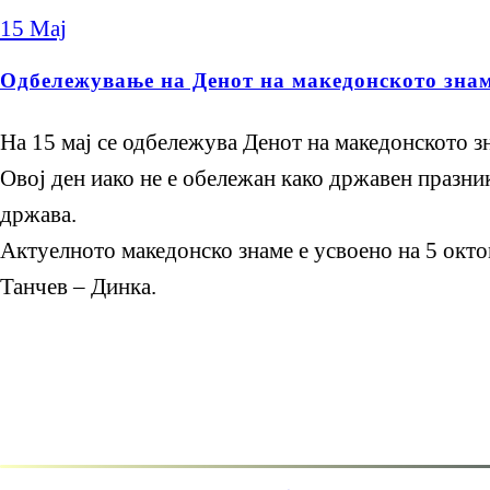
15
Мај
Одбележување на Денот на македонското зна
На 15 мај се одбележува Денот на македонското з
Овој ден иако не е обележан како државен празник,
држава.
Актуелното македонско знаме е усвоено на 5 окто
Танчев – Динка.