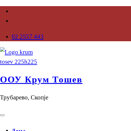
02 2557 443
ООУ Крум Тошев
Трубарево, Скопје
Дома