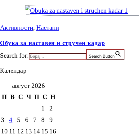
Активности
,
Настани
Обука за наставен и стручен кадар
Search for:
Search Button
Календар
август 2026
П
В
С
Ч
П
С
Н
1
2
3
4
5
6
7
8
9
10
11
12
13
14
15
16