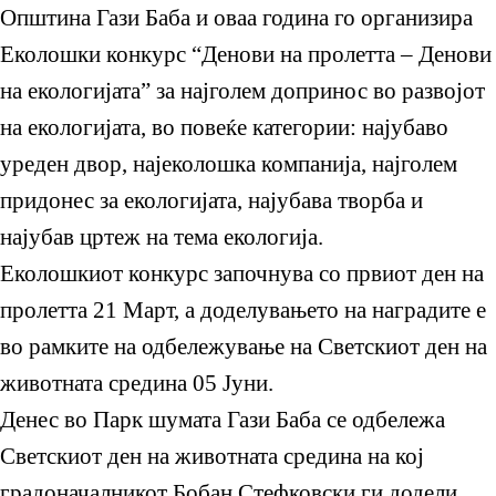
Општина Гази Баба и оваа година го организира
Еколошки конкурс “Денови на пролетта – Денови
на екологијата” за најголем допринос во развојот
на екологијата, во повеќе категории: најубаво
уреден двор, најеколошка компанија, најголем
придонес за екологијата, најубава творба и
најубав цртеж на тема екологија.
Еколошкиот конкурс започнува со првиот ден на
пролетта 21 Март, а доделувањето на наградите е
во рамките на одбележување на Светскиот ден на
животната средина 05 Јуни.
Денес во Парк шумата Гази Баба се одбележа
Светскиот ден на животната средина на кој
градоначалникот Бобан Стефковски ги додели