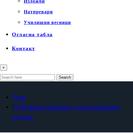
Изложби
Натпревари
Училишни весници
Огласна табла
Контакт
×
Search
Дома
Одбележан Светскиот ден на животната
средина