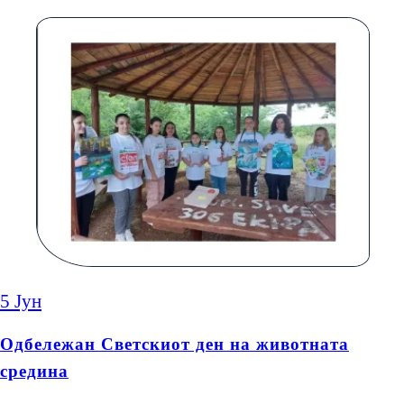
5
Јун
Одбележан Светскиот ден на животната
средина