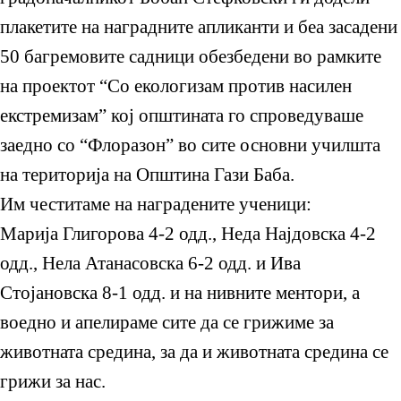
плакетите на наградните апликанти и беа засадени
50 багремовите садници обезбедени во рамките
на проектот “Со екологизам против насилен
екстремизам” кој општината го спроведуваше
заедно со “Флоразон” во сите основни училшта
на територија на Општина Гази Баба.
Им честитаме на наградените ученици:
Марија Глигорова 4-2 одд., Неда Најдовска 4-2
одд., Нела Атанасовска 6-2 одд. и Ива
Стојановска 8-1 одд. и на нивните ментори, а
воедно и апелираме сите да се грижиме за
животната средина, за да и животната средина се
грижи за нас.