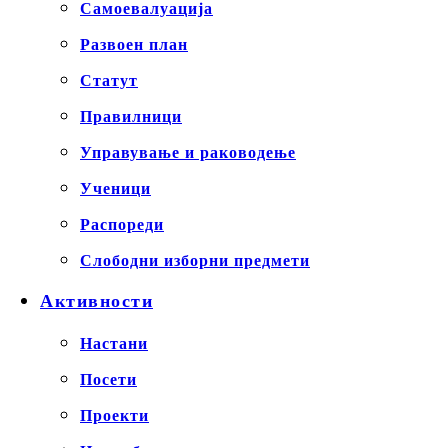
Самоевалуација
Развоен план
Статут
Правилници
Управување и раководење
Ученици
Распореди
Слободни изборни предмети
Активности
Настани
Посети
Проекти