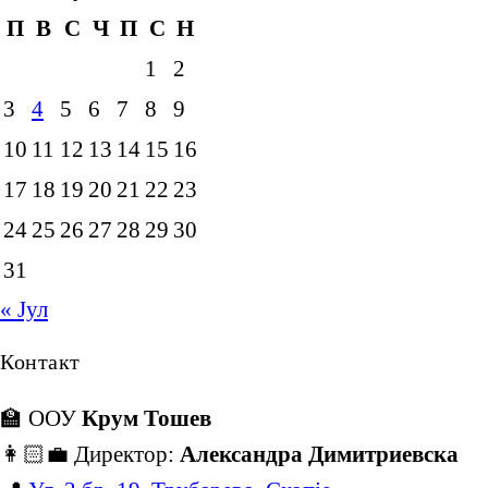
П
В
С
Ч
П
С
Н
1
2
3
4
5
6
7
8
9
10
11
12
13
14
15
16
17
18
19
20
21
22
23
24
25
26
27
28
29
30
31
« Јул
Контакт
🏫 ООУ
Крум Тошев
👩🏻‍💼 Директор:
Александра Димитриевска