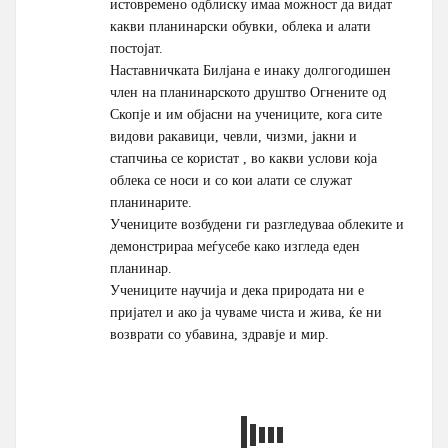
истовремено одблиску имаа можност да видат
какви планинарски обувки, облека и алати
постојат.
Наставничката Билјана е инаку долгогодишен
член на планинарското друштво Огнените од
Скопје и им објасни на учениците, кога сите
видови ракавици, чевли, чизми, јакни и
стапчиња се користат , во какви услови која
облека се носи и со кои алати се служат
планинарите.
Учениците возбудени ги разгледуваа облеките и
демонстрираа меѓусебе како изгледа еден
планинар.
Учениците научија и дека природата ни е
пријател и ако ја чуваме чиста и жива, ќе ни
возврати со убавина, здравје и мир.