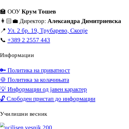
🏫 ООУ
Крум Тошев
👩🏻‍💼 Директор:
Александра Димитриевска
📍
Ул. 2 бр. 19, Трубарево, Скопје
📞
+389 2 2557 443
Информации
🔑 Политика на приватност
🍪 Политика за колачињата
💡 Информации од јавен карактер
🔓 Слободен пристап до информации
Училишни весник