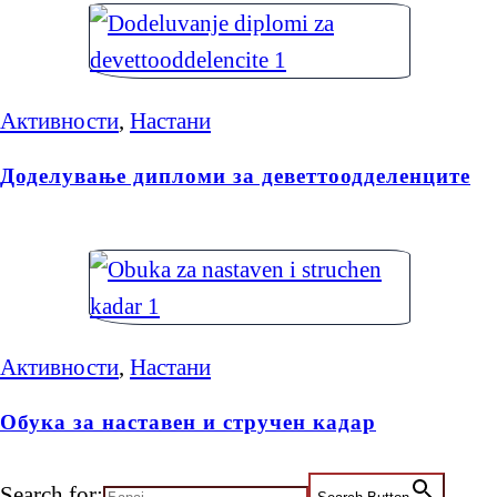
Активности
,
Настани
Доделување дипломи за деветтоодделенците
Активности
,
Настани
Обука за наставен и стручен кадар
Search for: