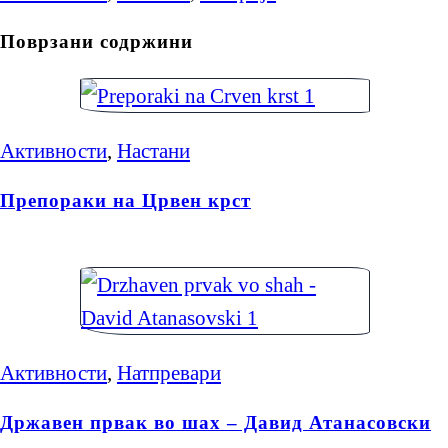
Поврзани содржини
Активности
,
Настани
Препораки на Црвен крст
Активности
,
Натпревари
Државен првак во шах – Давид Атанасовски