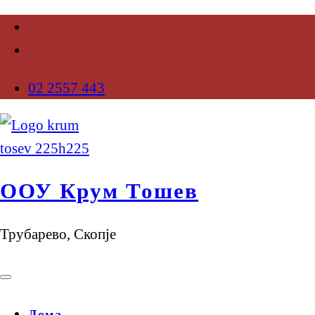
02 2557 443
ООУ Крум Тошев
Трубарево, Скопје
Дома