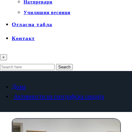
Натпревари
Училишни весници
Огласна табла
Контакт
×
Search
Дома
Активности на географска секција