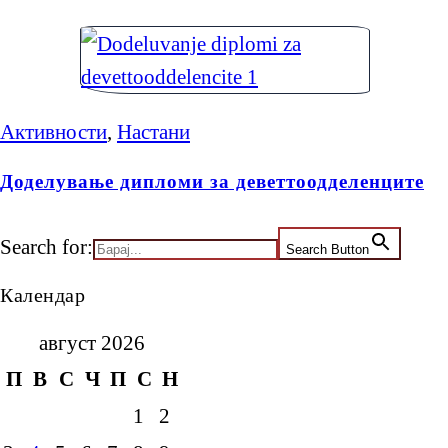
Активности
,
Настани
Доделување дипломи за деветтоодделенците
Search for:
Search Button
Календар
август 2026
П
В
С
Ч
П
С
Н
1
2