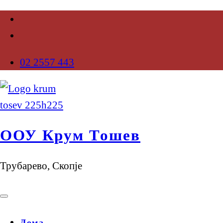
02 2557 443
ООУ Крум Тошев
Трубарево, Скопје
Дома