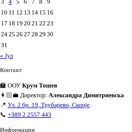
3
4
5
6
7
8
9
10
11
12
13
14
15
16
17
18
19
20
21
22
23
24
25
26
27
28
29
30
31
« Јул
Контакт
🏫 ООУ
Крум Тошев
👩🏻‍💼 Директор:
Александра Димитриевска
📍
Ул. 2 бр. 19, Трубарево, Скопје
📞
+389 2 2557 443
Информации