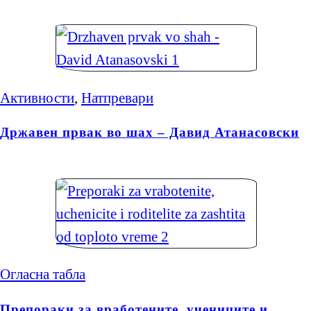
Активности
,
Натпревари
Државен првак во шах – Давид Атанасовски
Огласна табла
Препораки за вработените, учениците и