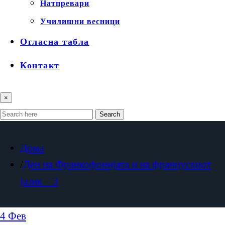
Натпревари
Училишни весници
Огласна табла
Контакт
×
Search
Дома
Ден на Франкофонијата и на францускиот
јазик – 3
4
Фев