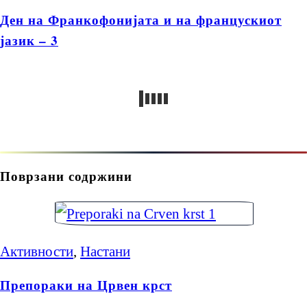
Ден на Франкофонијата и на францускиот
јазик – 3
Поврзани содржини
Активности
,
Настани
Препораки на Црвен крст