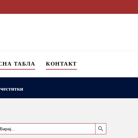
СНА ТАБЛА
КОНТАКТ
 честитки
Search Button
earch
or: