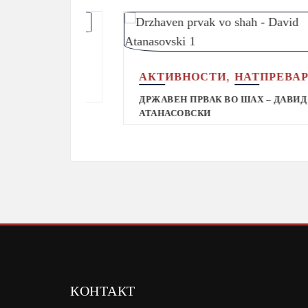
АНИ
,
АКТИВНОСТИ
НАТПРЕВАРИ
Т
ДРЖАВЕН ПРВАК ВО ШАХ – ДАВИД
АТАНАСОВСКИ
КОНТАКТ