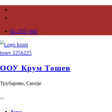
02 2557 443
ООУ Крум Тошев
Трубарево, Скопје
Дома