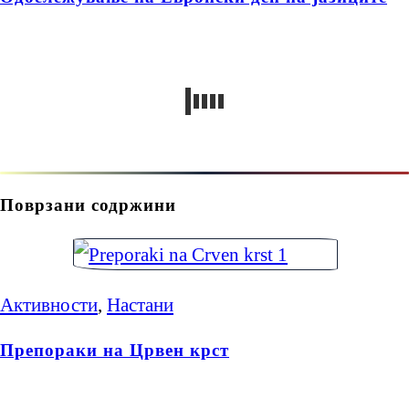
Поврзани содржини
Активности
,
Настани
Препораки на Црвен крст