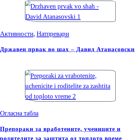
Активности
,
Натпревари
Државен првак во шах – Давид Атанасовски
Огласна табла
Препораки за вработените, учениците и
родителите за заштита од топлото време