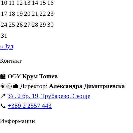
10
11
12
13
14
15
16
17
18
19
20
21
22
23
24
25
26
27
28
29
30
31
« Јул
Контакт
🏫 ООУ
Крум Тошев
👩🏻‍💼 Директор:
Александра Димитриевска
📍
Ул. 2 бр. 19, Трубарево, Скопје
📞
+389 2 2557 443
Информации