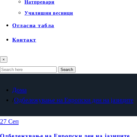
Натпревари
Училишни весници
Огласна табла
Контакт
×
Search
Дома
Одбележување на Европски ден на јазиците
27
Сеп
Одбележување на Европски ден на јазиците