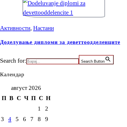
Активности
,
Настани
Доделување дипломи за деветтоодделенците
Search for:
Search Button
Календар
август 2026
П
В
С
Ч
П
С
Н
1
2
3
4
5
6
7
8
9