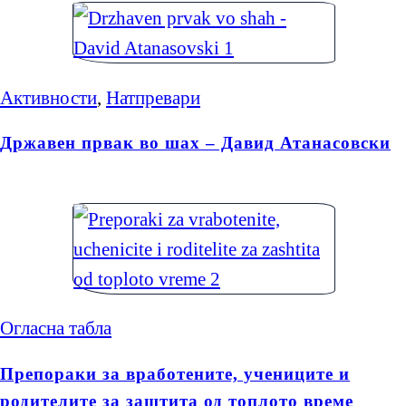
Активности
,
Натпревари
Државен првак во шах – Давид Атанасовски
Огласна табла
Препораки за вработените, учениците и
родителите за заштита од топлото време