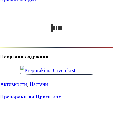
Поврзани содржини
Активности
,
Настани
Препораки на Црвен крст