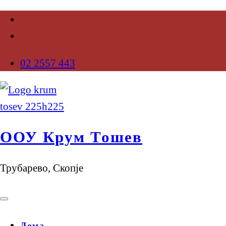
02 2557 443
ООУ Крум Тошев
Трубарево, Скопје
Дома