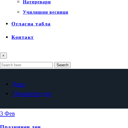
Натпревари
Училишни весници
Огласна табла
Контакт
×
Search
Дома
Празничен ден
3
Фев
Празничен ден