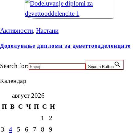
Активности
,
Настани
Доделување дипломи за деветтоодделенците
Search for:
Search Button
Календар
август 2026
П
В
С
Ч
П
С
Н
1
2
3
4
5
6
7
8
9