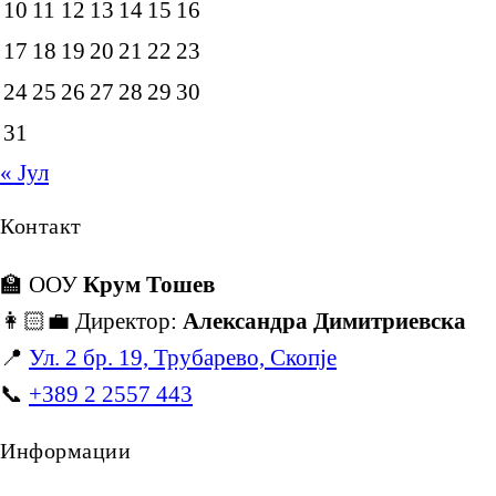
10
11
12
13
14
15
16
17
18
19
20
21
22
23
24
25
26
27
28
29
30
31
« Јул
Контакт
🏫 ООУ
Крум Тошев
👩🏻‍💼 Директор:
Александра Димитриевска
📍
Ул. 2 бр. 19, Трубарево, Скопје
📞
+389 2 2557 443
Информации