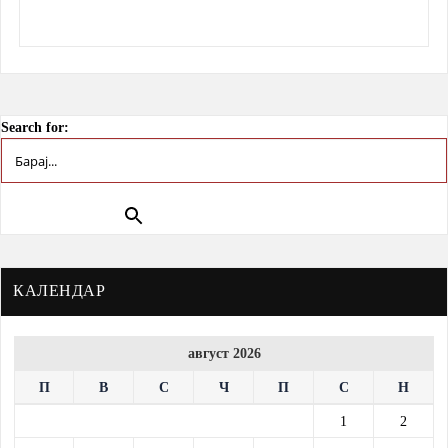
Search for:
Search Button
КАЛЕНДАР
август 2026
П
В
С
Ч
П
С
Н
1
2