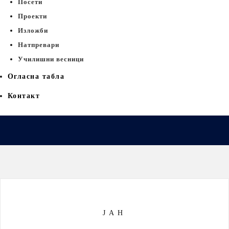
Посети
Проекти
Изложби
Натпревари
Училишни весници
Огласна табла
Контакт
Дома
Распишан литературен конкурс
28
ЈАН