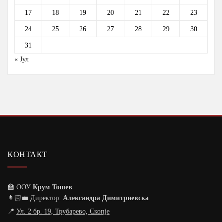
17
18
19
20
21
22
23
24
25
26
27
28
29
30
31
« Јул
КОНТАКТ
🏫 ООУ
Крум Тошев
👩🏻‍💼 Директор:
Александра Димитриевска
📍
Ул. 2 бр. 19, Трубарево, Скопје