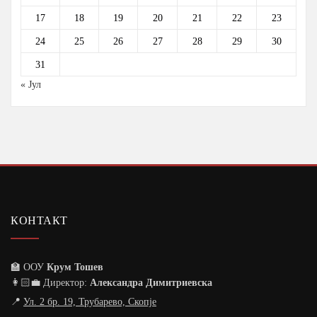
17
18
19
20
21
22
23
24
25
26
27
28
29
30
31
« Јул
КОНТАКТ
🏫 ООУ
Крум Тошев
👩🏻‍💼 Директор:
Александра Димитриевска
📍
Ул. 2 бр. 19, Трубарево, Скопје