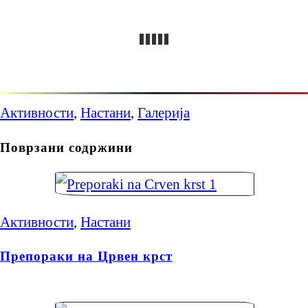
Активности
,
Настани
,
Галерија
Поврзани содржини
Активности
,
Настани
Препораки на Црвен крст