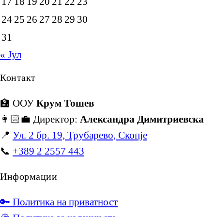
17
18
19
20
21
22
23
24
25
26
27
28
29
30
31
« Јул
Контакт
🏫 ООУ
Крум Тошев
👩🏻‍💼 Директор:
Александра Димитриевска
📍
Ул. 2 бр. 19, Трубарево, Скопје
📞
+389 2 2557 443
Информации
🔑 Политика на приватност