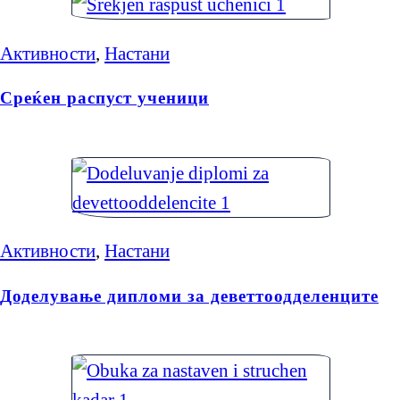
Активности
,
Настани
Среќен распуст ученици
Активности
,
Настани
Доделување дипломи за деветтоодделенците