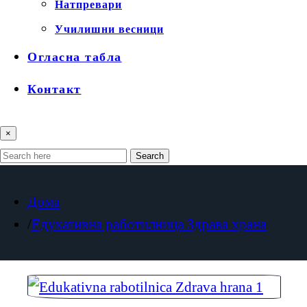
Натпревари
Училишни весници
Огласна табла
Контакт
×
Search
Дома
Едукативна работилница Здрава храна