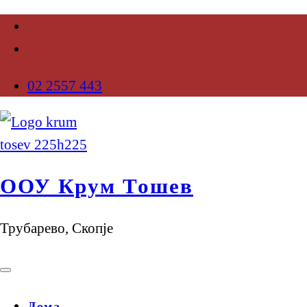
02 2557 443
ООУ Крум Тошев
Трубарево, Скопје
Дома