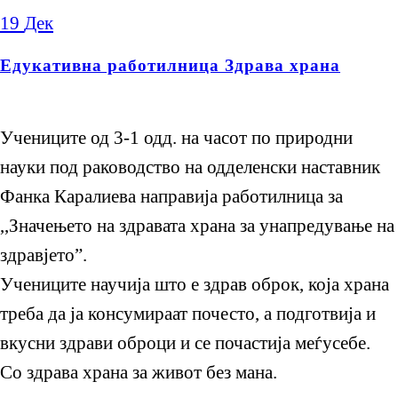
19
Дек
Едукативна работилница Здрава храна
Учениците од 3-1 одд. на часот по природни
науки под раководство на одделенски наставник
Фанка Каралиева направија работилница за
,,Значењето на здравата храна за унапредување на
здравјето”.
Учениците научија што е здрав оброк, која храна
треба да ја консумираат почесто, а подготвија и
вкусни здрави оброци и се почастија меѓусебе.
Со здрава храна за живот без мана.