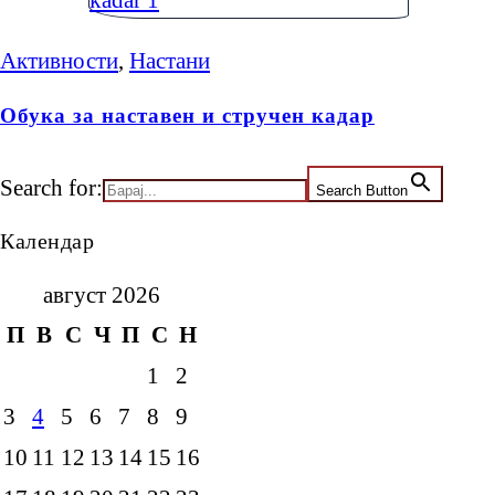
Активности
,
Настани
Обука за наставен и стручен кадар
Search for:
Search Button
Календар
август 2026
П
В
С
Ч
П
С
Н
1
2
3
4
5
6
7
8
9
10
11
12
13
14
15
16