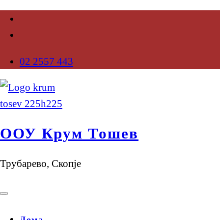
02 2557 443
ООУ Крум Тошев
Трубарево, Скопје
Дома