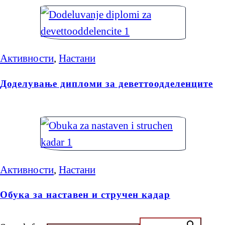
Активности
,
Настани
Доделување дипломи за деветтоодделенците
Активности
,
Настани
Обука за наставен и стручен кадар