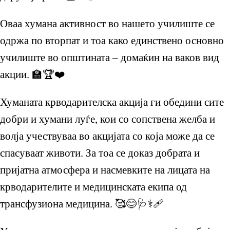
Оваа хумана активност во нашето училиште се
одржа по вторпат и тоа како единствено основно
училиште во општината – домаќин на ваков вид
акции. 🏫🏆❤️
Хуманата крводарителска акција ги обедини сите
добри и хумани луѓе, кои со сопствена желба и
волја учествуваа во акцијата со која може да се
спасуваат животи. За тоа се доказ добрата и
пријатна атмосфера и насмевките на лицата на
крводарителите и медицинската екипа од
трансфузиона медицина. 🥰😊🩺⚕️🩹