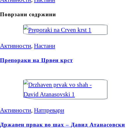
Поврзани содржини
Активности
,
Настани
Препораки на Црвен крст
Активности
,
Натпревари
Државен првак во шах – Давид Атанасовски