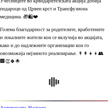
Учесниците во крводарителската акција добија
подароци од Црвен крст и Трансфузиона
медицина. 🎁🛍️❤️
Голема благодарност за родителите, вработените
и локалните жители кои се вклучија во акцијата,
како и до надлежните организации кои го
овозможија нејзиното реализирање. 👨‍👩‍👧‍👦👥
🏢👏🍀🌟
Активности
,
Настани