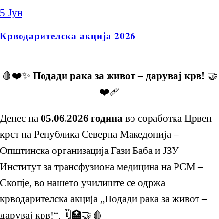
5
Јун
Крводарителска акција 2026
🩸❤️✨
Подади рака за живот – дарувај крв!
🤝
❤️🩹
Денес на
05.06.2026 година
во соработка Црвен
крст на Република Северна Македонија –
Општинска организација Гази Баба и ЈЗУ
Институт за трансфузиона медицина на РСМ –
Скопје, во нашето училиште се одржа
крводарителска акција „Подади рака за живот –
дарувај крв!“. 🗓️🏥🤝🩸