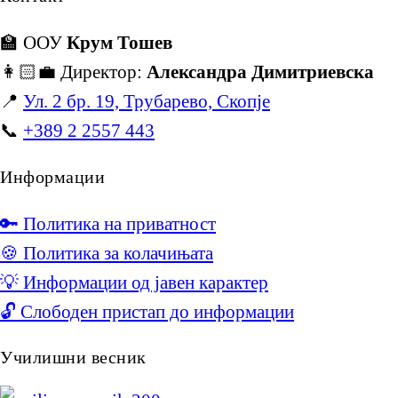
🏫 ООУ
Крум Тошев
👩🏻‍💼 Директор:
Александра Димитриевска
📍
Ул. 2 бр. 19, Трубарево, Скопје
📞
+389 2 2557 443
Информации
🔑 Политика на приватност
🍪 Политика за колачињата
💡 Информации од јавен карактер
🔓 Слободен пристап до информации
Училишни весник