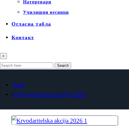
Натпревари
Училишни весници
Огласна табла
Контакт
×
Search
Дома
Крводарителска акција 2026