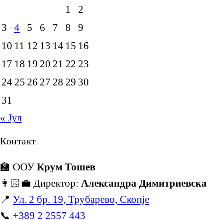
1
2
3
4
5
6
7
8
9
10
11
12
13
14
15
16
17
18
19
20
21
22
23
24
25
26
27
28
29
30
31
« Јул
Контакт
🏫 ООУ
Крум Тошев
👩🏻‍💼 Директор:
Александра Димитриевска
📍
Ул. 2 бр. 19, Трубарево, Скопје
📞
+389 2 2557 443