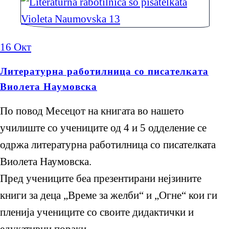
16
Окт
Литературна работилница со писателката
Виолета Наумовска
По повод Месецот на книгата во нашето
училиште со учениците од 4 и 5 одделение се
одржа литературна работилница со писателката
Виолета Наумовска.
Пред учениците беа презентирани нејзините
книги за деца „Време за желби“ и „Огне“ кои ги
пленија учениците со своите дидактички и
едукативни пораки.