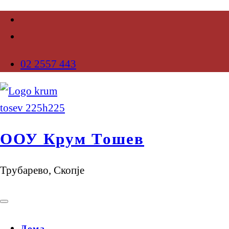
02 2557 443
ООУ Крум Тошев
Трубарево, Скопје
Дома