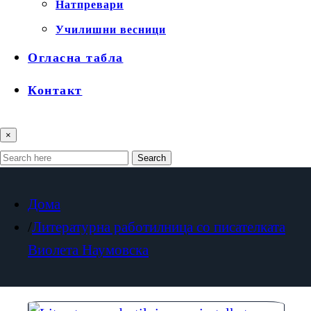
Натпревари
Училишни весници
Огласна табла
Контакт
×
Search
Дома
Литературна работилница со писателката
Виолета Наумовска