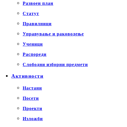
Развоен план
Статут
Правилници
Управување и раководење
Ученици
Распореди
Слободни изборни предмети
Активности
Настани
Посети
Проекти
Изложби