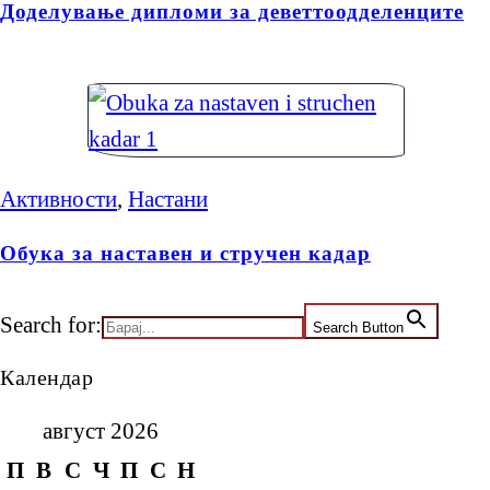
Доделување дипломи за деветтоодделенците
Активности
,
Настани
Обука за наставен и стручен кадар
Search for:
Search Button
Календар
август 2026
П
В
С
Ч
П
С
Н