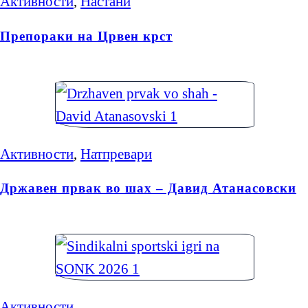
Активности
,
Настани
Препораки на Црвен крст
Активности
,
Натпревари
Државен првак во шах – Давид Атанасовски
Активности