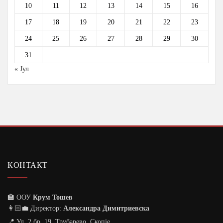
10
11
12
13
14
15
16
17
18
19
20
21
22
23
24
25
26
27
28
29
30
31
« Јул
КОНТАКТ
🏫 ООУ
Крум Тошев
👩🏻‍💼 Директор:
Александра Димитриевска
📍
Ул. 2 бр. 19, Трубарево, Скопје