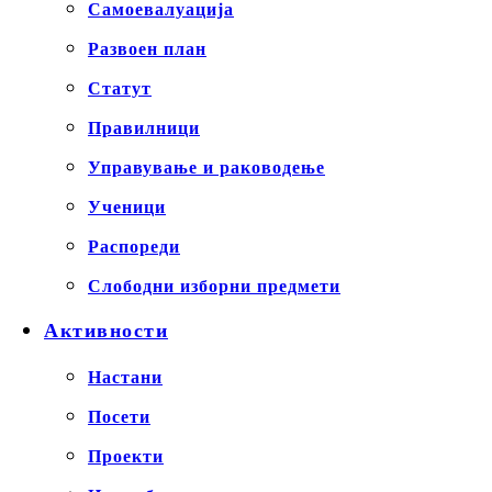
Самоевалуација
Развоен план
Статут
Правилници
Управување и раководење
Ученици
Распореди
Слободни изборни предмети
Активности
Настани
Посети
Проекти