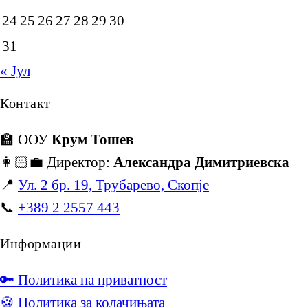
24
25
26
27
28
29
30
31
« Јул
Контакт
🏫 ООУ
Крум Тошев
👩🏻‍💼 Директор:
Александра Димитриевска
📍
Ул. 2 бр. 19, Трубарево, Скопје
📞
+389 2 2557 443
Информации
🔑 Политика на приватност
🍪 Политика за колачињата