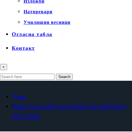
Изложби
Натпревари
Училишни весници
Огласна табла
Контакт
×
Search
Дома
Конкурс за избор на првенец на генерација
2017-2026