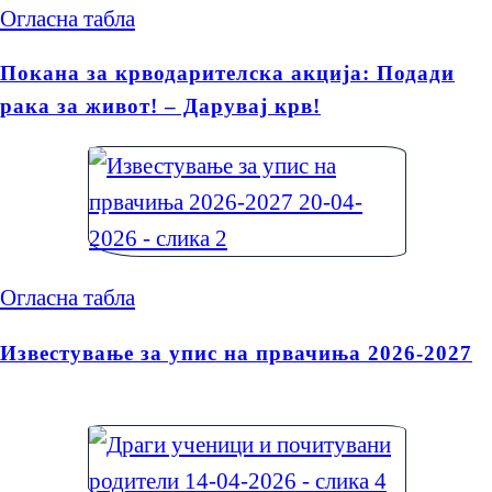
Огласна табла
Покана за крводарителска акција: Подади
рака за живот! – Дарувај крв!
Огласна табла
Известување за упис на првачиња 2026-2027