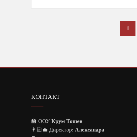
Posts
1
pagination
КОНТАКТ
🏫 ООУ
Крум Тошев
👩🏻‍💼 Директор:
Александра