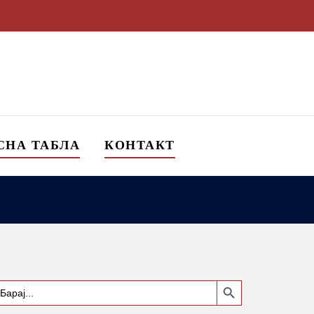
СНА ТАБЛА
КОНТАКТ
Search Button
earch
or: