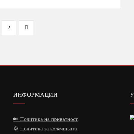
2
ИНФОРМАЦИИ
У
🔑 Политика на приватност
🍪 Политика за колачињата