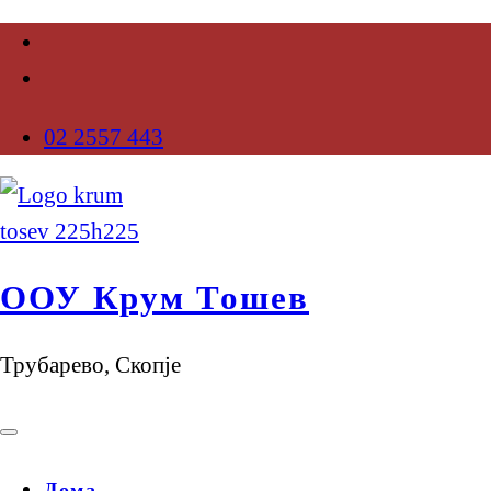
02 2557 443
ООУ Крум Тошев
Трубарево, Скопје
Дома