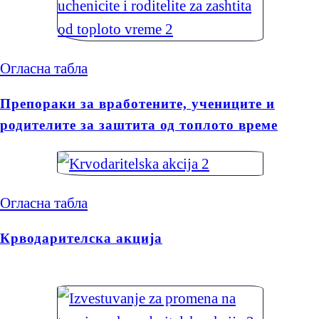
Огласна табла
Препораки за вработените, учениците и
родителите за заштита од топлото време
Огласна табла
Крводарителска акција