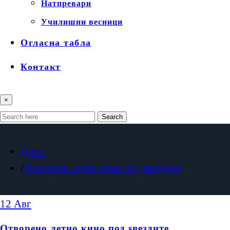
Натпревари
Училишни весници
Огласна табла
Контакт
×
Search
Дома
Отворено летно кино под ѕвездите
12
Авг
Отворено летно кино под ѕвездите