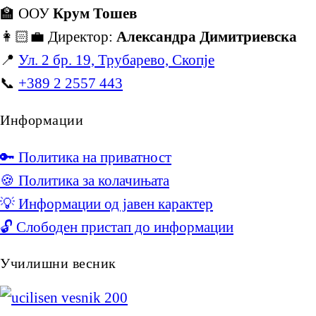
🏫 ООУ
Крум Тошев
👩🏻‍💼 Директор:
Александра Димитриевска
📍
Ул. 2 бр. 19, Трубарево, Скопје
📞
+389 2 2557 443
Информации
🔑 Политика на приватност
🍪 Политика за колачињата
💡 Информации од јавен карактер
🔓 Слободен пристап до информации
Училишни весник