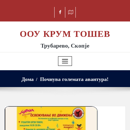
ООУ КРУМ ТОШЕВ
Трубарево, Скопје
Дома
Почнува големата авантура!