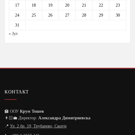
17
18
19
20
21
22
23
24
25
26
27
28
29
30
31
« Јул
КОНТАКТ
🏫 ООУ
Крум Тошев
👩🏻‍💼 Директор:
Александра Димитриевска
📍
Ул. 2 бр. 19, Трубарево, Скопје