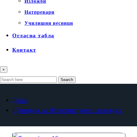
Изложби
Натпревари
Училишни весници
Огласна табла
Контакт
×
Search
Дома
Донација на 10 прочистувачи за воздух