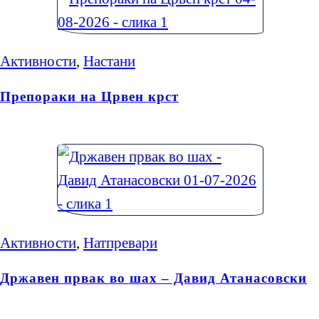
Активности
,
Настани
Препораки на Црвен крст
Активности
,
Натпревари
Државен првак во шах – Давид Атанасовски