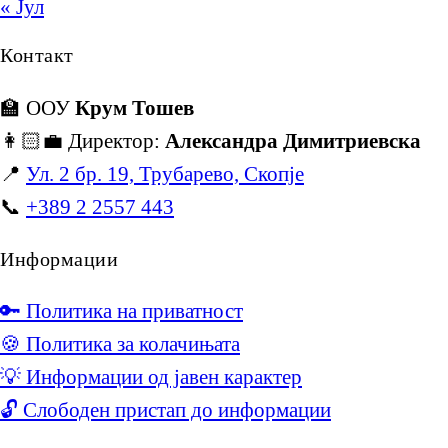
« Јул
Контакт
🏫 ООУ
Крум Тошев
👩🏻‍💼 Директор:
Александра Димитриевска
📍
Ул. 2 бр. 19, Трубарево, Скопје
📞
+389 2 2557 443
Информации
🔑 Политика на приватност
🍪 Политика за колачињата
💡 Информации од јавен карактер
🔓 Слободен пристап до информации