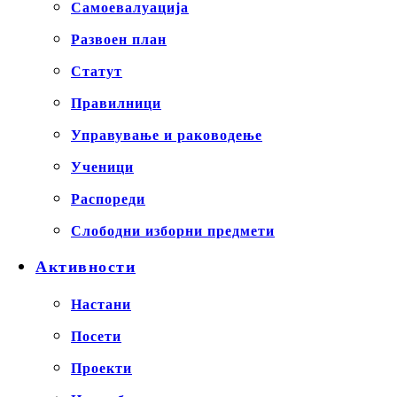
Самоевалуација
Развоен план
Статут
Правилници
Управување и раководење
Ученици
Распореди
Слободни изборни предмети
Активности
Настани
Посети
Проекти