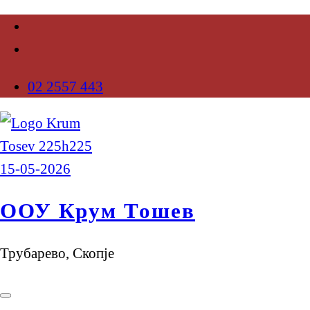
02 2557 443
ООУ Крум Тошев
Трубарево, Скопје