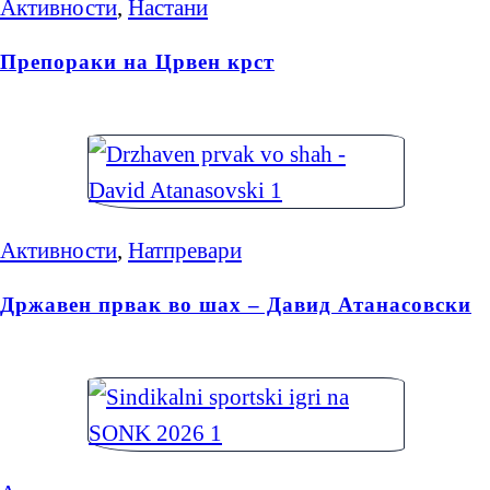
Активности
,
Настани
Препораки на Црвен крст
Активности
,
Натпревари
Државен првак во шах – Давид Атанасовски