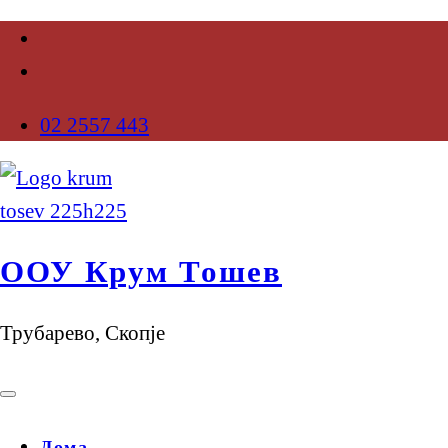
02 2557 443
ООУ Крум Тошев
Трубарево, Скопје
Дома