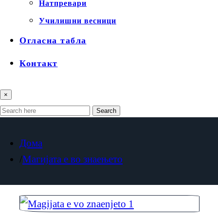
Натпревари
Училишни весници
Огласна табла
Контакт
×
Search
Дома
Магијата е во знаењето