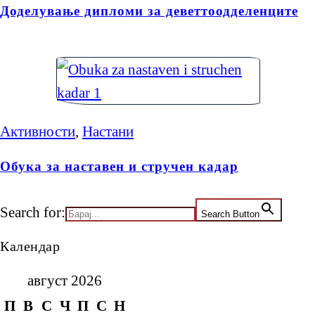
Доделување дипломи за деветтоодделенците
Активности
,
Настани
Обука за наставен и стручен кадар
Search for:
Search Button
Календар
август 2026
П
В
С
Ч
П
С
Н