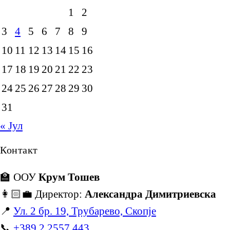
1
2
3
4
5
6
7
8
9
10
11
12
13
14
15
16
17
18
19
20
21
22
23
24
25
26
27
28
29
30
31
« Јул
Контакт
🏫 ООУ
Крум Тошев
👩🏻‍💼 Директор:
Александра Димитриевска
📍
Ул. 2 бр. 19, Трубарево, Скопје
📞
+389 2 2557 443