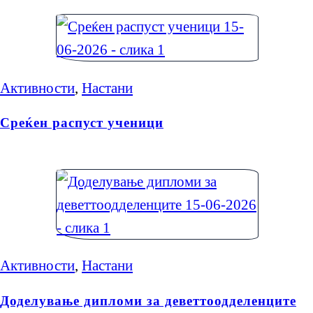
Активности
,
Настани
Среќен распуст ученици
Активности
,
Настани
Доделување дипломи за деветтоодделенците