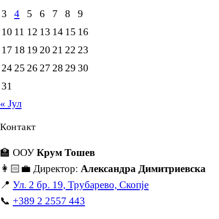
3
4
5
6
7
8
9
10
11
12
13
14
15
16
17
18
19
20
21
22
23
24
25
26
27
28
29
30
31
« Јул
Контакт
🏫 ООУ
Крум Тошев
👩🏻‍💼 Директор:
Александра Димитриевска
📍
Ул. 2 бр. 19, Трубарево, Скопје
📞
+389 2 2557 443