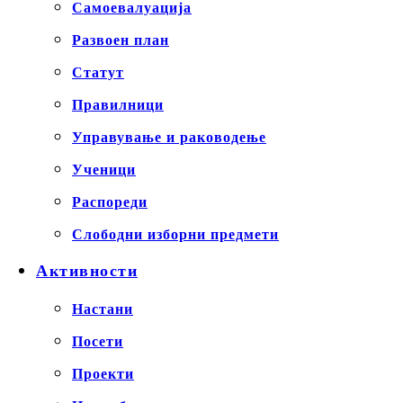
Самоевалуација
Развоен план
Статут
Правилници
Управување и раководење
Ученици
Распореди
Слободни изборни предмети
Активности
Настани
Посети
Проекти