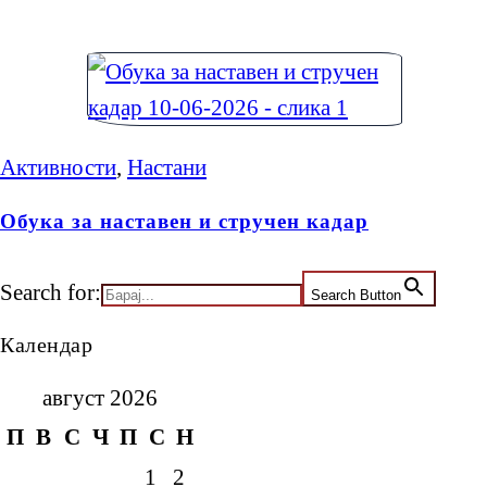
Активности
,
Настани
Обука за наставен и стручен кадар
Search for:
Search Button
Календар
август 2026
П
В
С
Ч
П
С
Н
1
2