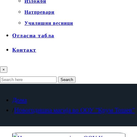
Изложби
Натпревари
Училишни весници
Огласна табла
Контакт
×
Search
Дома
Новогодишна магија во ООУ ”Крум Тошев”