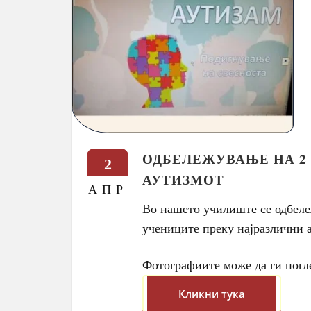
ОДБЕЛЕЖУВАЊЕ НА 2
2
АУТИЗМОТ
АПР
Во нашето училиште се одбележ
учениците преку најразлични а
Фотографиите може да ги погл