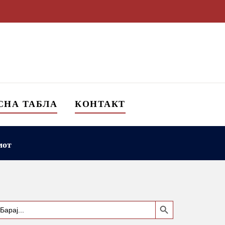
СНА ТАБЛА
КОНТАКТ
мот
Search Button
earch
or: