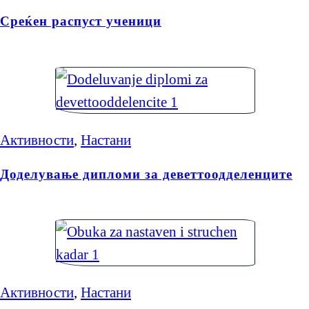
Среќен распуст ученици
Активности
,
Настани
Доделување дипломи за деветтоодделенците
Активности
,
Настани