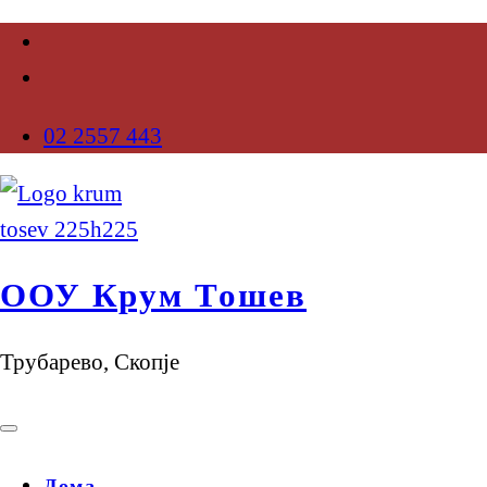
02 2557 443
ООУ Крум Тошев
Трубарево, Скопје
Дома