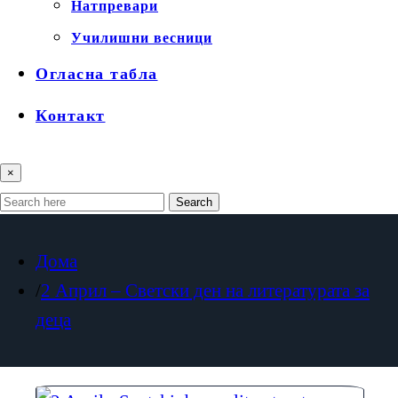
Натпревари
Училишни весници
Огласна табла
Контакт
×
Search
Дома
2 Април – Светски ден на литературата за
деца