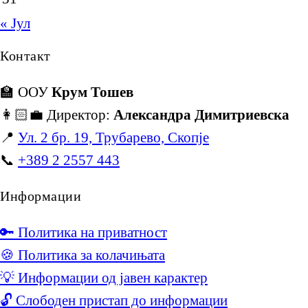
« Јул
Контакт
🏫 ООУ
Крум Тошев
👩🏻‍💼 Директор:
Александра Димитриевска
📍
Ул. 2 бр. 19, Трубарево, Скопје
📞
+389 2 2557 443
Информации
🔑 Политика на приватност
🍪 Политика за колачињата
💡 Информации од јавен карактер
🔓 Слободен пристап до информации