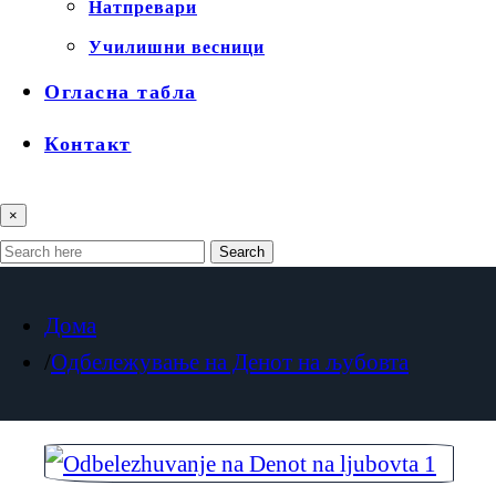
Натпревари
Училишни весници
Огласна табла
Контакт
×
Search
Дома
Одбележување на Денот на љубовта