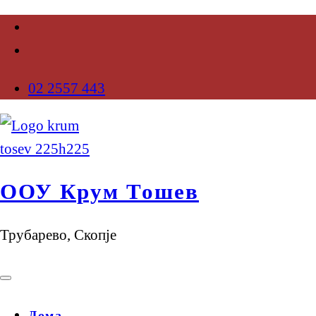
02 2557 443
ООУ Крум Тошев
Трубарево, Скопје
Дома