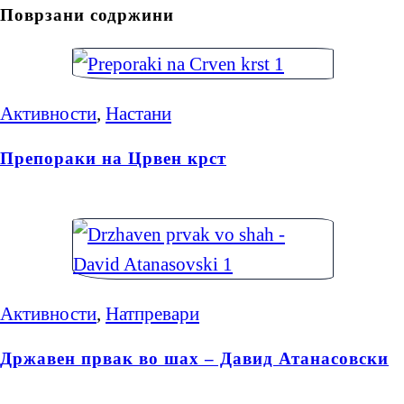
Поврзани содржини
Активности
,
Настани
Препораки на Црвен крст
Активности
,
Натпревари
Државен првак во шах – Давид Атанасовски