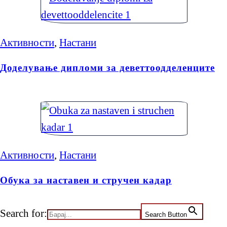
Активности
,
Настани
Доделување дипломи за деветтоодделенците
Активности
,
Настани
Обука за наставен и стручен кадар
Search for:
Search Button