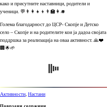
како и присутните наставници, родители и
ученици. 💬👨‍👩‍👧‍👦👨‍🏫👩‍🎓
Голема благодарност до ЦСР- Скопје и Детско
село – Скопје и на родителите кои ја дадоа својата
поддршка за реализација на оваа активност. 🙏❤️
🏢🌟🌱
Активности
,
Настани
Поврзани содржини