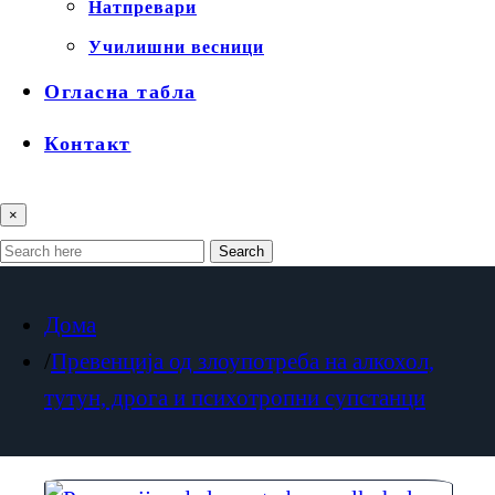
Натпревари
Училишни весници
Огласна табла
Контакт
×
Search
Дома
Превенција од злоупотреба на алкохол,
тутун, дрога и психотропни супстанци