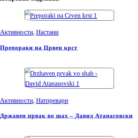
Активности
,
Настани
Препораки на Црвен крст
Активности
,
Натпревари
Државен првак во шах – Давид Атанасовски