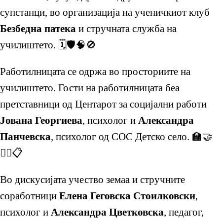
супстанци, во организација на ученичкиот клуб
Безбедна патека
и стручната служба на
училиштето. 🗓️🛡️🧠🚫
Работилницата се одржа во просториите на
училиштето. Гости на работилницата беа
претставници од Центарот за социјални работи
Јована Георгиева
, психолог и
Александра
Панчевска
, психолог од СОС Детско село. 🏫🤝
👩‍⚕️📋
Во дискусијата учество земаа и стручните
соработници
Елена Геговска Стоилковски
,
психолог и
Александра Цветковска
, педагог,