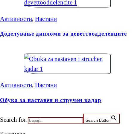
Активности
,
Настани
Доделување дипломи за деветтоодделенците
Активности
,
Настани
Обука за наставен и стручен кадар
Search for:
Search Button
Календар