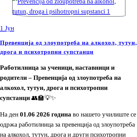
1
Јун
Превенција од злоупотреба на алкохол, тутун,
дрога и психотропни супстанци
Работилница за ученици, наставници и
родители – Превенција од злоупотреба на
алкохол, тутун, дрога и психотропни
супстанци
👥🏫💡✨
На ден
01.06 2026 година
во нашето училиште се
одржа работилница за превенција од злоупотреба
на алкохол, тутун, дрога и други психотропни