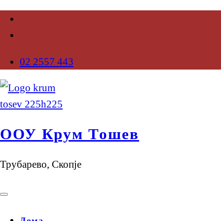
02 2557 443
ООУ Крум Тошев
Трубарево, Скопје
Дома