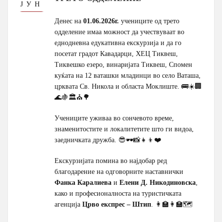
ЈУН
Денес на
01.06.2026г.
учениците од трето
одделение имаа можност да учествуваат во
еднодневна едукативна екскурзија и да го
посетат градот Кавадарци, ХЕЦ Тиквеш,
Тиквешко езеро, винаријата Тиквеш, Спомен
куќата на 12 ваташки младинци во село Ваташа,
црквата Св. Никола и областа Моклиште. 🚌☀️🏢
🌊🍇🏛️⛪🌳
Учениците уживаа во сончевото време,
знаменитостите и локалитетите што ги видоа,
заедничката дружба. 😎🕶️📸👧👦❤️
Екскурзијата помина во најдобар ред
благодарение на одговорните наставнички
Фанка Каралиева
и
Елени Д. Никодиновска
,
како и професионалноста на туристичката
агенција
Црво експрес – Штип
. 👩‍🏫👩‍🏫🗺️