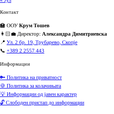
Контакт
🏫 ООУ
Крум Тошев
👩🏻‍💼 Директор:
Александра Димитриевска
📍
Ул. 2 бр. 19, Трубарево, Скопје
📞
+389 2 2557 443
Информации
🔑 Политика на приватност
🍪 Политика за колачињата
💡 Информации од јавен карактер
🔓 Слободен пристап до информации