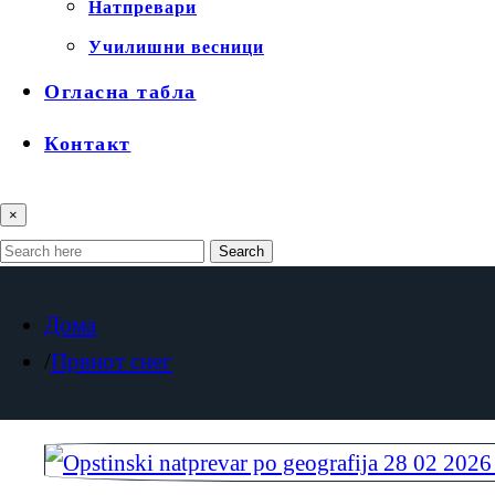
Натпревари
Училишни весници
Огласна табла
Контакт
×
Search
Дома
Првиот снег