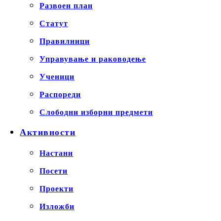
Развоен план
Статут
Правилници
Управување и раководење
Ученици
Распореди
Слободни изборни предмети
Активности
Настани
Посети
Проекти
Изложби