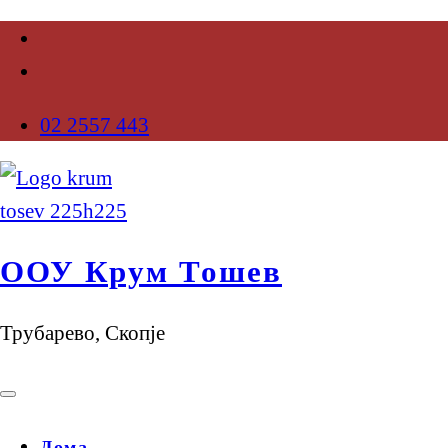
02 2557 443
ООУ Крум Тошев
Трубарево, Скопје
Дома