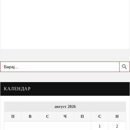
Search Butto
Search
for:
КАЛЕНДАР
август 2026
П
В
С
Ч
П
С
Н
1
2