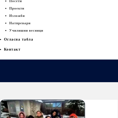
Посети
Проекти
Изложби
Натпревари
Училишни весници
Огласна табла
Контакт
Дома
Активности на учениците од продолжен престој