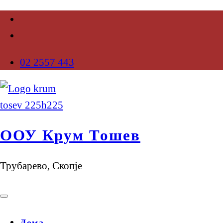
02 2557 443
ООУ Крум Тошев
Трубарево, Скопје
Дома