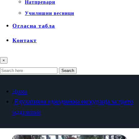
Натпревари
Училишни весници
Огласна табла
Контакт
×
Search
Дома
Едукативна еднодневна екскурзија за трето
одделение