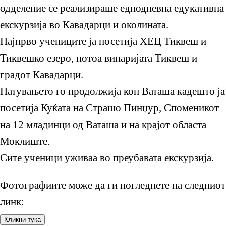
одделение се реализираше еднодневна едукативна
екскурзија во Кавадарци и околината.
Најпрво учениците ја посетија ХЕЦ Тиквеш и
Тиквешко езеро, потоа винаријата Тиквеш и
градот Кавадарци.
Патувањето го продолжија кон Ваташа кадешто ја
посетија Куќата на Страшо Пинџур, Споменикот
на 12 младинци од Ваташа и на крајот областа
Моклиште.
Сите ученици уживаа во преубавата екскурзија.
Фотографиите може да ги погледнете на следниот
линк: