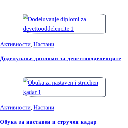
Активности
,
Настани
Доделување дипломи за деветтоодделенците
Активности
,
Настани
Обука за наставен и стручен кадар