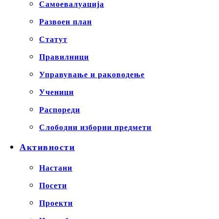
Самоевалуација
Развоен план
Статут
Правилници
Управување и раководење
Ученици
Распореди
Слободни изборни предмети
Активности
Настани
Посети
Проекти