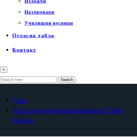
Изложби
Натпревари
Училишни весници
Огласна табла
Контакт
×
Search
Дома
Посета на археолошки локалитет Тумба
Маџари