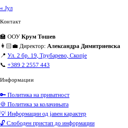
« Јул
Контакт
🏫 ООУ
Крум Тошев
👩🏻‍💼 Директор:
Александра Димитриевска
📍
Ул. 2 бр. 19, Трубарево, Скопје
📞
+389 2 2557 443
Информации
🔑 Политика на приватност
🍪 Политика за колачињата
💡 Информации од јавен карактер
🔓 Слободен пристап до информации