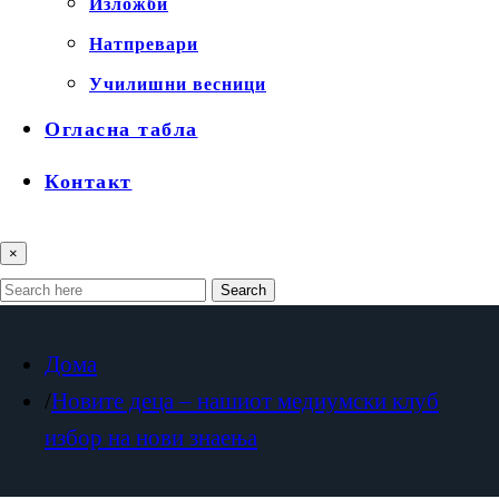
Изложби
Натпревари
Училишни весници
Огласна табла
Контакт
×
Search
Дома
Новите деца – нашиот медиумски клуб
избор на нови знаења