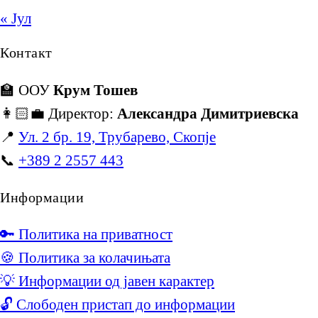
« Јул
Контакт
🏫 ООУ
Крум Тошев
👩🏻‍💼 Директор:
Александра Димитриевска
📍
Ул. 2 бр. 19, Трубарево, Скопје
📞
+389 2 2557 443
Информации
🔑 Политика на приватност
🍪 Политика за колачињата
💡 Информации од јавен карактер
🔓 Слободен пристап до информации