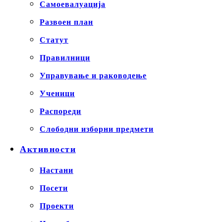
Самоевалуација
Развоен план
Статут
Правилници
Управување и раководење
Ученици
Распореди
Слободни изборни предмети
Активности
Настани
Посети
Проекти