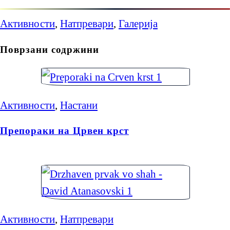
Активности
,
Натпревари
,
Галерија
Поврзани содржини
Активности
,
Настани
Препораки на Црвен крст
Активности
,
Натпревари