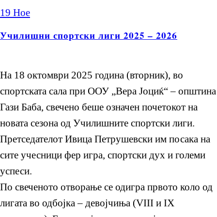
19
Ное
Училишни спортски лиги 2025 – 2026
На 18 октомври 2025 година (вторник), во
спортската сала при ООУ „Вера Јоциќ“ – општина
Гази Баба, свечено беше означен почетокот на
новата сезона од Училишните спортски лиги.
Претседателот Ивица Петрушевски им посака на
сите учесници фер игра, спортски дух и големи
успеси.
По свеченото отворање се одигра првото коло од
лигата во одбојка – девојчиња (VIII и IX