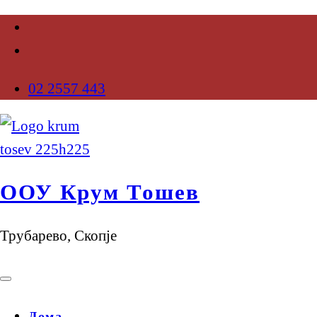
02 2557 443
ООУ Крум Тошев
Трубарево, Скопје
Дома